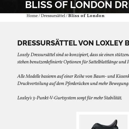
BLISS OF LONDON D
Home
/
Dressursättel
/
Bliss of London
DRESSURSÄTTEL VON LOXLEY B
Loxely Dressursättel sind so konzipiert, dass sie einen stütze
stehen benutzerdefinierte Optionen für Sattelblattlänge und
Alle Modelle basieren auf einer Reihe von Baum- und Kissenko
Druckverteilung auf dem Pferderücken und mehr Bewegungsf
Loxley's 3-Punkt-V-Gurtsystem sorgt für mehr Stabilität.