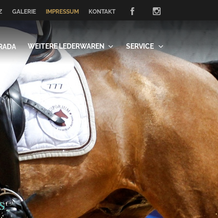
Z
GALERIE
IMPRESSUM
KONTAKT
WEITERE LEDERWAREN
SERVICE
RADA